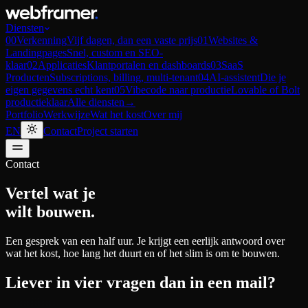
Diensten
00
Verkenning
Vijf dagen, dan een vaste prijs
01
Websites &
Landingpages
Snel, custom en SEO-
klaar
02
Applicaties
Klantportalen en dashboards
03
SaaS
Producten
Subscriptions, billing, multi-tenant
04
AI-assistent
Die je
eigen gegevens echt kent
05
Vibecode naar productie
Lovable of Bolt
productieklaar
Alle diensten
→
Portfolio
Werkwijze
Wat het kost
Over mij
EN
Contact
Project starten
Contact
Vertel wat je
wilt bouwen.
Een gesprek van een half uur. Je krijgt een eerlijk antwoord over
wat het kost, hoe lang het duurt en of het slim is om te bouwen.
Liever in vier vragen dan in een mail?