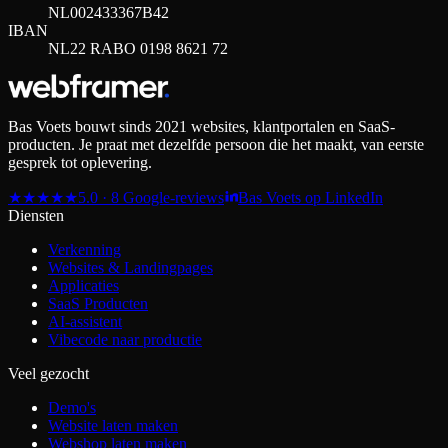
NL002433367B42
IBAN
NL22 RABO 0198 8621 72
Bas Voets bouwt sinds 2021 websites, klantportalen en SaaS-
producten. Je praat met dezelfde persoon die het maakt, van eerste
gesprek tot oplevering.
★
★
★
★
★
5.0 · 8 Google-reviews
Bas Voets op LinkedIn
Diensten
Verkenning
Websites & Landingpages
Applicaties
SaaS Producten
AI-assistent
Vibecode naar productie
Veel gezocht
Demo's
Website laten maken
Webshop laten maken