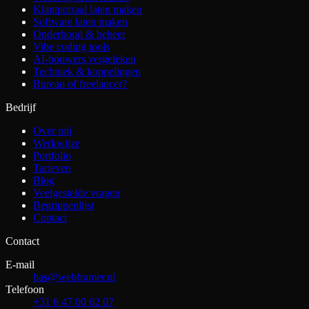
Klantportaal laten maken
Software laten maken
Onderhoud & beheer
Vibe coding tools
AI-bouwers vergeleken
Techniek & koppelingen
Bureau of freelancer?
Bedrijf
Over mij
Werkwijze
Portfolio
Tarieven
Blog
Veelgestelde vragen
Begrippenlijst
Contact
Contact
E-mail
bas@webframer.nl
Telefoon
+31 6 47 00 62 07