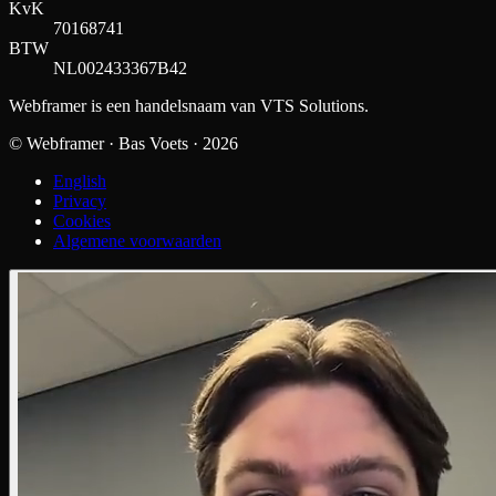
KvK
70168741
BTW
NL002433367B42
Webframer is een handelsnaam van VTS Solutions.
© Webframer · Bas Voets ·
2026
English
Privacy
Cookies
Algemene voorwaarden