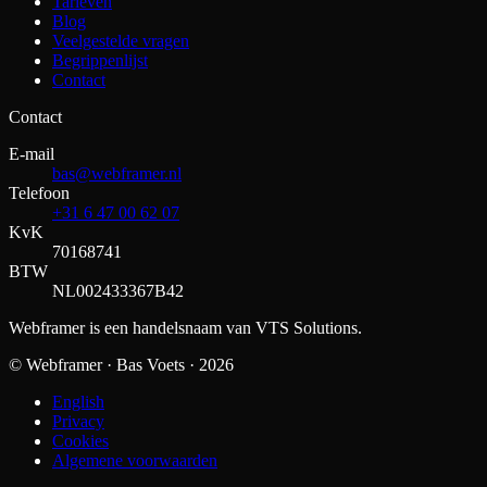
Tarieven
Blog
Veelgestelde vragen
Begrippenlijst
Contact
Contact
E-mail
bas@webframer.nl
Telefoon
+31 6 47 00 62 07
KvK
70168741
BTW
NL002433367B42
Webframer is een handelsnaam van VTS Solutions.
© Webframer · Bas Voets ·
2026
English
Privacy
Cookies
Algemene voorwaarden