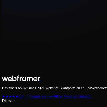
Voorstel
Binnen 24 uur na het gesprek krijg je een helder voorstel met scope, p
Gevestigd in
Berkel en Rodenrijs
Op afspraak op locatie
Beschikbaarheid
Nieuwe projecten welkom
Verkenningen doorlopend · meestal binnen één werkdag antwoord
Bedrijfsgegevens
KvK
70168741
BTW
NL002433367B42
IBAN
NL22 RABO 0198 8621 72
Bas Voets bouwt sinds 2021 websites, klantportalen en SaaS-producten
★
★
★
★
★
5.0 · 8 Google-reviews
Bas Voets op LinkedIn
Diensten