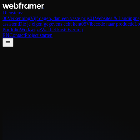
Diensten
00
Verkenning
Vijf dagen, dan een vaste prijs
01
Websites & Landingpa
assistent
Die je eigen gegevens echt kent
05
Vibecode naar productie
Lo
Portfolio
Werkwijze
Wat het kost
Over mij
EN
Contact
Project starten
Liever in vier vragen dan in een mail?
Vier keer klikken en je gegevens. Dan weet ik vooraf wat je wilt bouw
E-mail