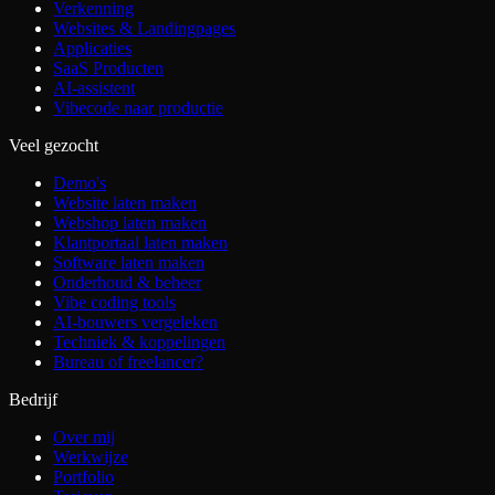
Verkenning
Websites & Landingpages
Applicaties
SaaS Producten
AI-assistent
Vibecode naar productie
Veel gezocht
Demo's
Website laten maken
Webshop laten maken
Klantportaal laten maken
Software laten maken
Onderhoud & beheer
Vibe coding tools
AI-bouwers vergeleken
Techniek & koppelingen
Bureau of freelancer?
Bedrijf
Over mij
Werkwijze
Portfolio