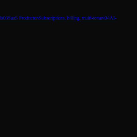
ds
03
SaaS Producten
Subscriptions, billing, multi-tenant
04
AI-