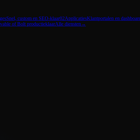
ges
Snel, custom en SEO-klaar
02
Applicaties
Klantportalen en dashboar
vable of Bolt productieklaar
Alle diensten
→
en en kan ik in mijn eerste reactie meteen iets zinnigs zeggen.