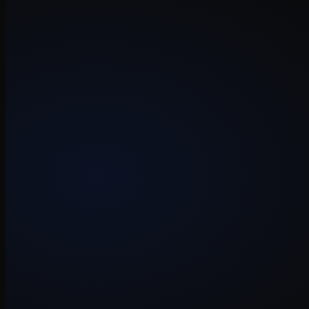
bas@webframer.nl
Ik probeer binnen één werkdag te antwoorden. Stuur gerust een korte 
Mail me
Telefoon
+31 6 47 00 62 07
Liever even bellen? Werkdagen tussen 09:00 en 18:00. Bel gerust ond
Bel direct
01
Mail of bel
Stuur een korte uitleg van je idee, of bel direct voor een eerste afstem
02
Kennismaking
Een gesprek van 30 tot 60 minuten. Gratis, vrijblijvend, geen verkoop
03