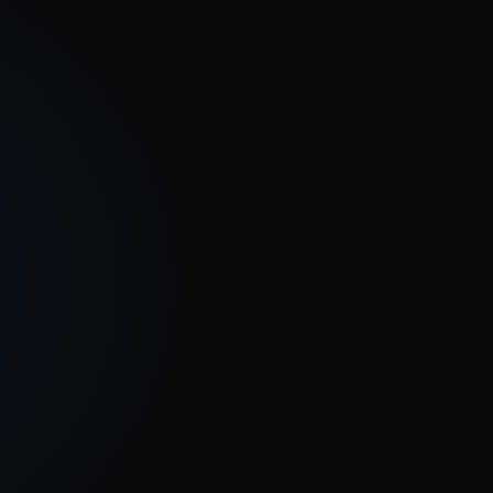
uitleg van je idee mee.
er werktijd.
ming.
praat.