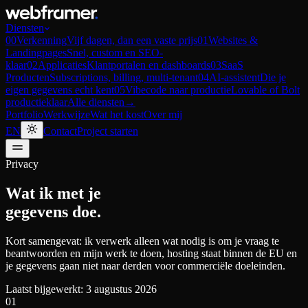
Diensten
00
Verkenning
Vijf dagen, dan een vaste prijs
01
Websites &
Landingpages
Snel, custom en SEO-
klaar
02
Applicaties
Klantportalen en dashboards
03
SaaS
Producten
Subscriptions, billing, multi-tenant
04
AI-assistent
Die je
eigen gegevens echt kent
05
Vibecode naar productie
Lovable of Bolt
productieklaar
Alle diensten
→
Portfolio
Werkwijze
Wat het kost
Over mij
EN
Contact
Project starten
Privacy
Wat ik met je
gegevens doe.
Kort samengevat: ik verwerk alleen wat nodig is om je vraag te
beantwoorden en mijn werk te doen, hosting staat binnen de EU en
je gegevens gaan niet naar derden voor commerciële doeleinden.
Laatst bijgewerkt:
3 augustus 2026
01