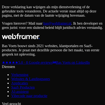
Deze verklaring kan wijzigen als mijn dienstverlening of de
gebruikte tools veranderen. De actuele versie staat altijd op deze
pagina, met de datum van de laatste wijziging bovenaan.
Vragen hierover? Mail naar
bas@webframer.nl
. Ik ben developer en
geen jurist: voor een sluitend beleid blijft juridisch advies verstandig.
Bas Voets bouwt sinds 2021 websites, klantportalen en SaaS-
producten. Je praat met dezelfde persoon die het maakt, van eerste
gesprek tot oplevering.
★
★
★
★
★
5.0 · 8 Google-reviews
Bas Voets op LinkedIn
Diensten
Verkenning
Websites & Landingpages
Applicaties
SaaS Producten
AI-assistent
Vibecode naar productie
Veel gezocht