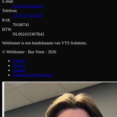
E-mail
bas@webframer.nl
Telefoon
+31 6 47 00 62 07
KvK
70168741
BTW
NL002433367B42
Webframer is een handelsnaam van VTS Solutions.
© Webframer · Bas Voets ·
2026
English
Privacy
Cookies
Algemene voorwaarden