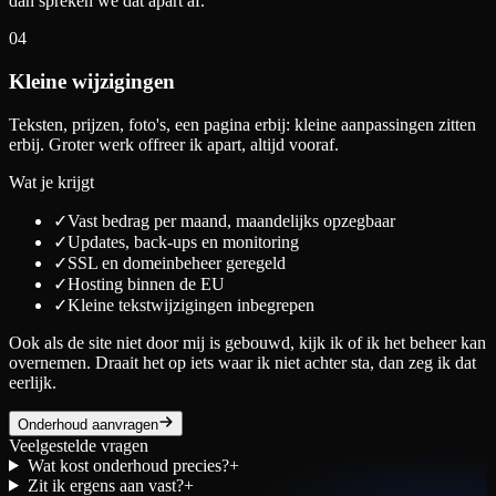
dan spreken we dat apart af.
04
Kleine wijzigingen
Teksten, prijzen, foto's, een pagina erbij: kleine aanpassingen zitten
erbij. Groter werk offreer ik apart, altijd vooraf.
Wat je krijgt
✓
Vast bedrag per maand, maandelijks opzegbaar
✓
Updates, back-ups en monitoring
✓
SSL en domeinbeheer geregeld
✓
Hosting binnen de EU
✓
Kleine tekstwijzigingen inbegrepen
Ook als de site niet door mij is gebouwd, kijk ik of ik het beheer kan
overnemen. Draait het op iets waar ik niet achter sta, dan zeg ik dat
eerlijk.
Onderhoud aanvragen
Veelgestelde vragen
Wat kost onderhoud precies?
+
Zit ik ergens aan vast?
+