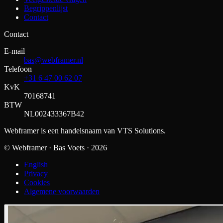
Begrippenlijst
Contact
Contact
E-mail
bas@webframer.nl
Telefoon
+31 6 47 00 62 07
KvK
70168741
BTW
NL002433367B42
Webframer is een handelsnaam van VTS Solutions.
© Webframer · Bas Voets ·
2026
English
Privacy
Cookies
Algemene voorwaarden