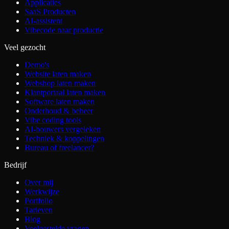
Applicaties
SaaS Producten
AI-assistent
Vibecode naar productie
Veel gezocht
Demo's
Website laten maken
Webshop laten maken
Klantportaal laten maken
Software laten maken
Onderhoud & beheer
Vibe coding tools
AI-bouwers vergeleken
Techniek & koppelingen
Bureau of freelancer?
Bedrijf
Over mij
Werkwijze
Portfolio
Tarieven
Blog
Veelgestelde vragen