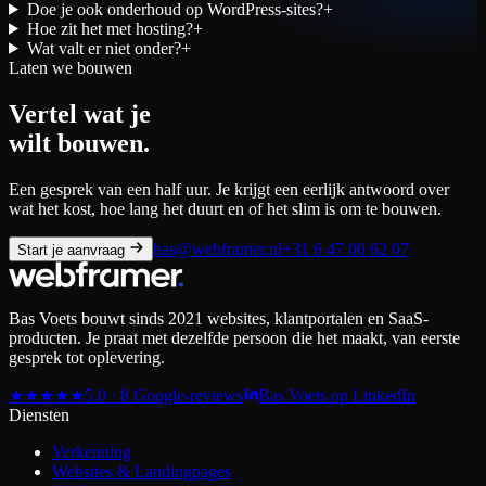
Doe je ook onderhoud op WordPress-sites?
+
Hoe zit het met hosting?
+
Wat valt er niet onder?
+
Laten we bouwen
Vertel wat je
wilt bouwen.
Een gesprek van een half uur. Je krijgt een eerlijk antwoord over
wat het kost, hoe lang het duurt en of het slim is om te bouwen.
bas@webframer.nl
+31 6 47 00 62 07
Start je aanvraag
Bas Voets bouwt sinds 2021 websites, klantportalen en SaaS-
producten. Je praat met dezelfde persoon die het maakt, van eerste
gesprek tot oplevering.
★
★
★
★
★
5.0 · 8 Google-reviews
Bas Voets op LinkedIn
Diensten
Verkenning
Websites & Landingpages