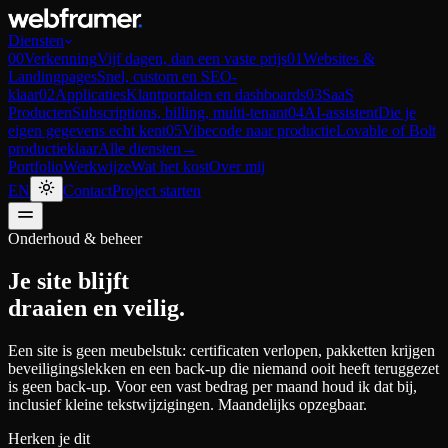
Diensten
00
Verkenning
Vijf dagen, dan een vaste prijs
01
Websites &
Landingpages
Snel, custom en SEO-
klaar
02
Applicaties
Klantportalen en dashboards
03
SaaS
Producten
Subscriptions, billing, multi-tenant
04
AI-assistent
Die je
eigen gegevens echt kent
05
Vibecode naar productie
Lovable of Bolt
productieklaar
Alle diensten
→
Portfolio
Werkwijze
Wat het kost
Over mij
EN
Contact
Project starten
Onderhoud & beheer
Je site blijft
draaien en veilig.
Een site is geen meubelstuk: certificaten verlopen, pakketten krijgen
beveiligingslekken en een back-up die niemand ooit heeft teruggezet
is geen back-up. Voor een vast bedrag per maand houd ik dat bij,
inclusief kleine tekstwijzigingen. Maandelijks opzegbaar.
Herken je dit