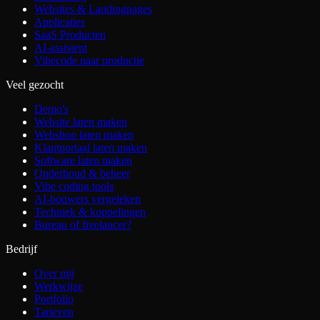
Websites & Landingpages
Applicaties
SaaS Producten
AI-assistent
Vibecode naar productie
Veel gezocht
Demo's
Website laten maken
Webshop laten maken
Klantportaal laten maken
Software laten maken
Onderhoud & beheer
Vibe coding tools
AI-bouwers vergeleken
Techniek & koppelingen
Bureau of freelancer?
Bedrijf
Over mij
Werkwijze
Portfolio
Tarieven