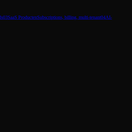
ds
03
SaaS Producten
Subscriptions, billing, multi-tenant
04
AI-