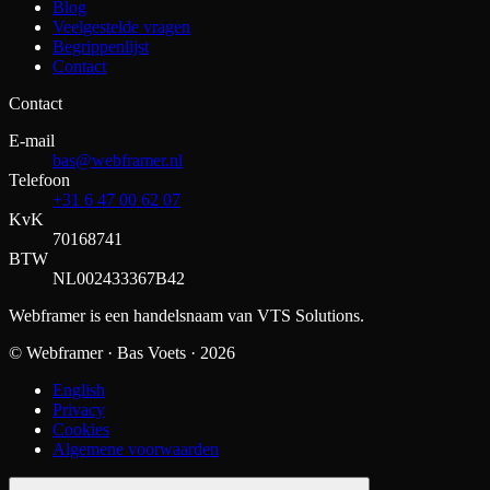
Blog
Veelgestelde vragen
Begrippenlijst
Contact
Contact
E-mail
bas@webframer.nl
Telefoon
+31 6 47 00 62 07
KvK
70168741
BTW
NL002433367B42
Webframer is een handelsnaam van VTS Solutions.
© Webframer · Bas Voets ·
2026
English
Privacy
Cookies
Algemene voorwaarden