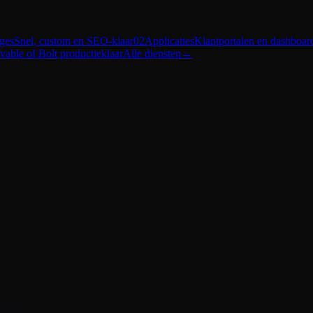
ges
Snel, custom en SEO-klaar
02
Applicaties
Klantportalen en dashboar
vable of Bolt productieklaar
Alle diensten
→