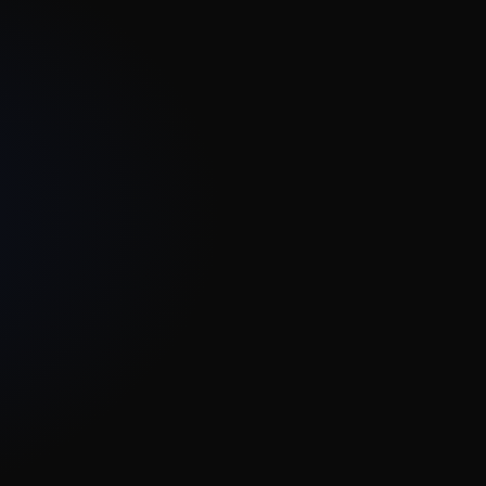
 site zien. Google straft het af, klanten haken direct af.
 het kunt terugzetten. Dat merk je pas op het slechtst mogelijke momen
Staan er klantgegevens in, dan is dat ook een AVG-probleem.
een dag later dan je zou willen.