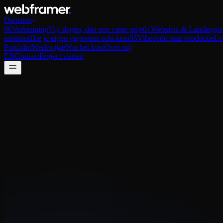
Diensten
00
Verkenning
Vijf dagen, dan een vaste prijs
01
Websites & Landingpa
assistent
Die je eigen gegevens echt kent
05
Vibecode naar productie
Lo
Portfolio
Werkwijze
Wat het kost
Over mij
EN
Contact
Project starten
01