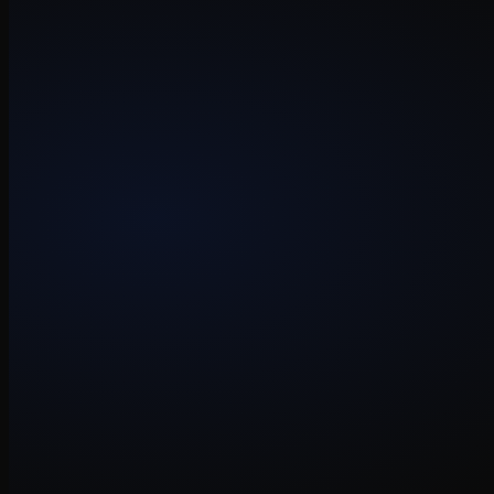
Verlopen certificaat
Bezoekers krijgen een rode waarschuwing van hun browser voordat ze je
02
Geen werkende back-up
Er wordt wel iets weggeschreven, maar niemand heeft ooit getest of je
03
Beveiligingslekken
Verouderde pakketten zijn de meest gebruikte ingang voor misbruik. 
04
Niemand merkt dat het stuk is
Zonder monitoring hoor je van een klant dat je site eruit ligt, meestal 
05