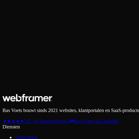
Wat kost onderhoud precies?
+
Zit ik ergens aan vast?
+
Doe je ook onderhoud op WordPress-sites?
+
Hoe zit het met hosting?
+
Wat valt er niet onder?
+
Bas Voets bouwt sinds 2021 websites, klantportalen en SaaS-producten
★
★
★
★
★
5.0 · 8 Google-reviews
Bas Voets op LinkedIn
Diensten
Verkenning