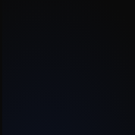
Tech
·
1 augustus 2026
·
8 min
Vibecode
·
28 juli 2026
·
8 min
Vibecode
·
17 juli 2026
·
6 min
Tech
·
15 juli 2026
·
6 min