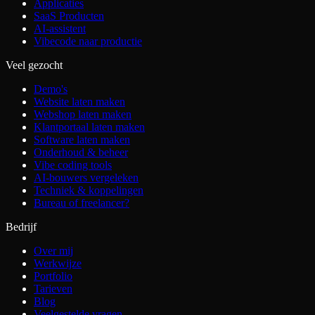
Applicaties
SaaS Producten
AI-assistent
Vibecode naar productie
Veel gezocht
Demo's
Website laten maken
Webshop laten maken
Klantportaal laten maken
Software laten maken
Onderhoud & beheer
Vibe coding tools
AI-bouwers vergeleken
Techniek & koppelingen
Bureau of freelancer?
Bedrijf
Over mij
Werkwijze
Portfolio
Tarieven
Blog
Veelgestelde vragen