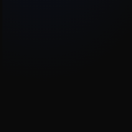
Vibecode
·
20 mei 2026
·
6 min
Tech
·
22 april 2026
·
6 min
Werkwijze
·
8 april 2026
·
5 min
AI & process
·
18 maart 2026
·
7 min