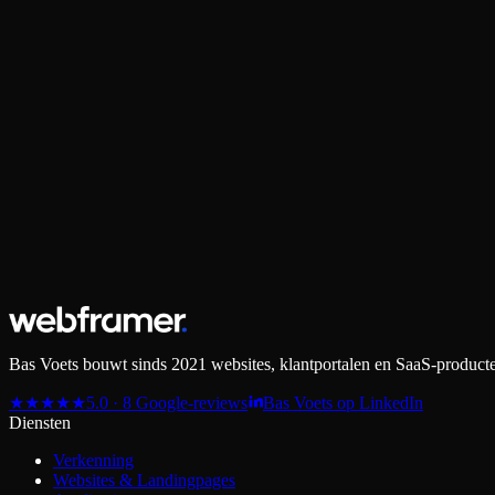
Bas Voets bouwt sinds 2021 websites, klantportalen en SaaS-producten
★
★
★
★
★
5.0 · 8 Google-reviews
Bas Voets op LinkedIn
Diensten
Verkenning
Websites & Landingpages