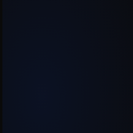
Vibecode
·
3 juli 2026
·
7 min
Kosten
·
1 juli 2026
·
7 min
Vibecode
·
19 juni 2026
·
6 min