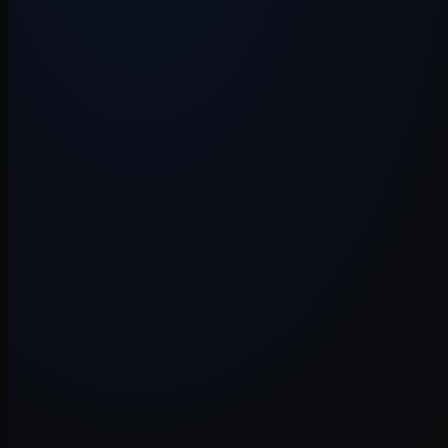
Werkwijze
·
17 juni 2026
·
5 min
Vibecode
·
5 juni 2026
·
7 min
Werkwijze
·
3 juni 2026
·
6 min