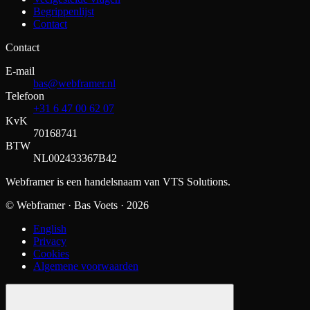
Begrippenlijst
Contact
Contact
E-mail
bas@webframer.nl
Telefoon
+31 6 47 00 62 07
KvK
70168741
BTW
NL002433367B42
Webframer is een handelsnaam van VTS Solutions.
© Webframer · Bas Voets ·
2026
English
Privacy
Cookies
Algemene voorwaarden