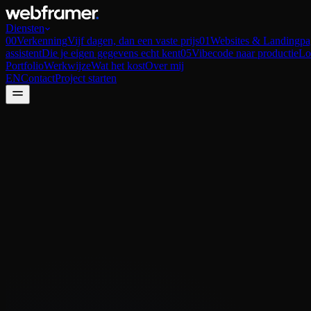
Diensten
00
Verkenning
Vijf dagen, dan een vaste prijs
01
Websites & Landingpa
assistent
Die je eigen gegevens echt kent
05
Vibecode naar productie
Lo
Portfolio
Werkwijze
Wat het kost
Over mij
EN
Contact
Project starten
Uitgelicht
·
Vibecode
·
1 augustus 2026
·
6 min lezen
Waarom werkt mijn app in de preview wel 
Hij deed het net nog. Vier oorzaken die samen zo goed als elk 'lokaal we
Lees artikel