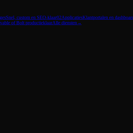
ges
Snel, custom en SEO-klaar
02
Applicaties
Klantportalen en dashboar
vable of Bolt productieklaar
Alle diensten
→
en live niet?
l, live niet'-probleem verklaren, en hoe je in vijf minuten ziet welke va