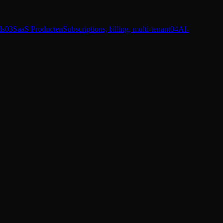
ds
03
SaaS Producten
Subscriptions, billing, multi-tenant
04
AI-
n de vier het bij jou is.