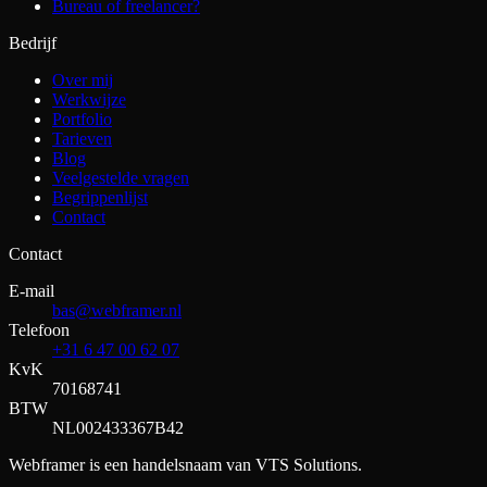
Bureau of freelancer?
Bedrijf
Over mij
Werkwijze
Portfolio
Tarieven
Blog
Veelgestelde vragen
Begrippenlijst
Contact
Contact
E-mail
bas@webframer.nl
Telefoon
+31 6 47 00 62 07
KvK
70168741
BTW
NL002433367B42
Webframer is een handelsnaam van VTS Solutions.