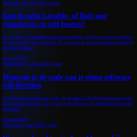
Vibecode
·
19 juni 2026
·
6 min
Kan ik mijn Lovable- of Bolt-app
exporteren en zelf hosten?
Ja, en dat is verstandiger dan het uitstellen. Wat je precies meekrijgt
bij een export, wat er níét in zit, en waar je op moet letten voordat je
de knop indrukt.
Lees artikel
Werkwijze
·
17 juni 2026
·
5 min
Waarom je de code van je eigen software
wilt bezitten
Veel bureaus houden de code, de hosting of het beheeraccount vast.
Dat voelt als service, tot je weg wilt. Waar je op moet letten voordat
je tekent.
Lees artikel
Vibecode
·
5 juni 2026
·
7 min