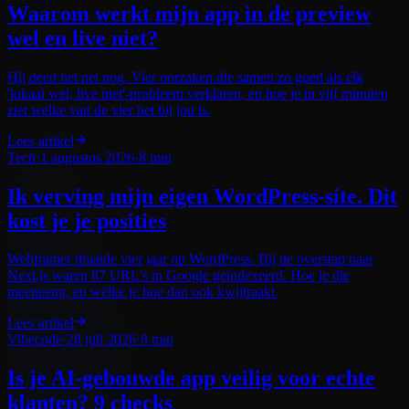
Waarom werkt mijn app in de preview
wel en live niet?
Hij deed het net nog. Vier oorzaken die samen zo goed als elk
'lokaal wel, live niet'-probleem verklaren, en hoe je in vijf minuten
ziet welke van de vier het bij jou is.
Lees artikel
Tech
·
1 augustus 2026
·
8 min
Ik verving mijn eigen WordPress-site. Dit
kost je je posities
Webframer draaide vier jaar op WordPress. Bij de overstap naar
Next.js waren 87 URL's in Google geïndexeerd. Hoe je die
meeneemt, en welke je hoe dan ook kwijtraakt.
Lees artikel
Vibecode
·
28 juli 2026
·
8 min
Is je AI-gebouwde app veilig voor echte
klanten? 9 checks