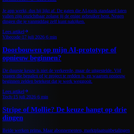
Je app werkt, dus hij lijkt af. De gaten die AI-tools standaard laten
vallen zijn onzichtbaar zolang jij de enige gebruiker bent. Negen
dingen die je vanmiddag zelf kunt nakijken.
Lees artikel
Vibecode
·
17 juli 2026
·
6 min
Doorbouwen op mijn AI-prototype of
opnieuw beginnen?
De duurste keuze is niet de verkeerde, maar de uitgestelde. Vijf
vragen die bepalen of je project te redden is, en waarom opnieuw
beginnen zelden betekent dat je werk weggooit.
Lees artikel
Tech
·
15 juli 2026
·
6 min
Stripe of Mollie? De keuze hangt op drie
dingen
Beide werken prima. Maar abonnementen, marktplaatsuitbetalingen