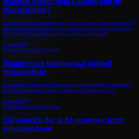
Waarom breekt mijn Lovable-app bij
elke wijziging?
Je vraagt om één aanpassing en er gaat iets stuk in een scherm dat je
niet hebt aangeraakt. Dat is geen pech en het gaat niet vanzelf over.
Wat er onder de motorkap gebeurt, en hoe je het stopt.
Lees artikel
Werkwijze
·
3 juni 2026
·
6 min
Wanneer een klantportaal zichzelf
terugverdient
Een portaal is geen doel. Het loont pas als je klanten je structureel
dezelfde vraag stellen. Hoe je uitrekent of dat bij jou zo is.
Lees artikel
Vibecode
·
20 mei 2026
·
6 min
Vijf signalen dat je AI-prototype tegen
zijn grens loopt