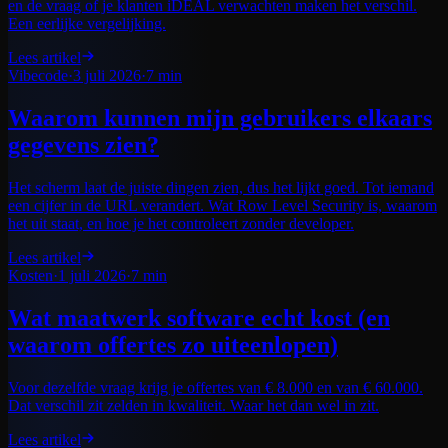
en de vraag of je klanten iDEAL verwachten maken het verschil.
Een eerlijke vergelijking.
Lees artikel
Vibecode
·
3 juli 2026
·
7 min
Waarom kunnen mijn gebruikers elkaars
gegevens zien?
Het scherm laat de juiste dingen zien, dus het lijkt goed. Tot iemand
een cijfer in de URL verandert. Wat Row Level Security is, waarom
het uit staat, en hoe je het controleert zonder developer.
Lees artikel
Kosten
·
1 juli 2026
·
7 min
Wat maatwerk software echt kost (en
waarom offertes zo uiteenlopen)
Voor dezelfde vraag krijg je offertes van € 8.000 en van € 60.000.
Dat verschil zit zelden in kwaliteit. Waar het dan wel in zit.
Lees artikel