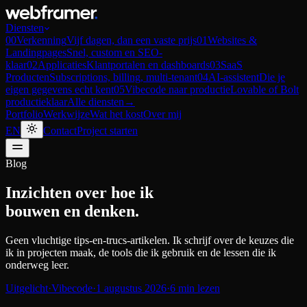
Diensten
00
Verkenning
Vijf dagen, dan een vaste prijs
01
Websites &
Landingpages
Snel, custom en SEO-
klaar
02
Applicaties
Klantportalen en dashboards
03
SaaS
Producten
Subscriptions, billing, multi-tenant
04
AI-assistent
Die je
eigen gegevens echt kent
05
Vibecode naar productie
Lovable of Bolt
productieklaar
Alle diensten
→
Portfolio
Werkwijze
Wat het kost
Over mij
EN
Contact
Project starten
Blog
Inzichten over hoe ik
bouwen en denken.
Geen vluchtige tips-en-trucs-artikelen. Ik schrijf over de keuzes die
ik in projecten maak, de tools die ik gebruik en de lessen die ik
onderweg leer.
Uitgelicht
·
Vibecode
·
1 augustus 2026
·
6 min lezen