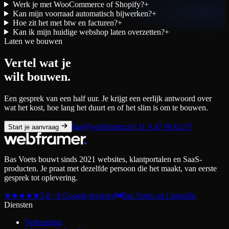
Werk je met WooCommerce of Shopify?
+
Kan mijn voorraad automatisch bijwerken?
+
Hoe zit het met btw en facturen?
+
Kan ik mijn huidige webshop laten overzetten?
+
Laten we bouwen
Vertel wat je
wilt bouwen.
Een gesprek van een half uur. Je krijgt een eerlijk antwoord over
wat het kost, hoe lang het duurt en of het slim is om te bouwen.
bas@webframer.nl
+31 6 47 00 62 07
Start je aanvraag
Bas Voets bouwt sinds 2021 websites, klantportalen en SaaS-
producten. Je praat met dezelfde persoon die het maakt, van eerste
gesprek tot oplevering.
★
★
★
★
★
5.0 · 8 Google-reviews
Bas Voets op LinkedIn
Diensten
Verkenning