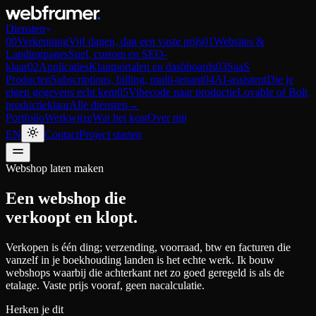
Diensten
00
Verkenning
Vijf dagen, dan een vaste prijs
01
Websites &
Landingpages
Snel, custom en SEO-
klaar
02
Applicaties
Klantportalen en dashboards
03
SaaS
Producten
Subscriptions, billing, multi-tenant
04
AI-assistent
Die je
eigen gegevens echt kent
05
Vibecode naar productie
Lovable of Bolt
productieklaar
Alle diensten
→
Portfolio
Werkwijze
Wat het kost
Over mij
EN
Contact
Project starten
Webshop laten maken
Een webshop die
verkoopt en klopt.
Verkopen is één ding; verzending, voorraad, btw en facturen die
vanzelf in je boekhouding landen is het echte werk. Ik bouw
webshops waarbij die achterkant net zo goed geregeld is als de
etalage. Vaste prijs vooraf, geen nacalculatie.
Herken je dit